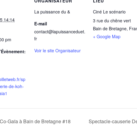
ORGANISATEUR
LIEU
La puissance du &
Ciné Le scénario
25 14:14
3 rue du chêne vert
E-mail
Bain de Bretagne
,
Fra
contact@lapuissanceduet.
+ Google Map
fr
:00 pm
Voir le site Organisateur
d’Évènement:
illetweb.fr/sp
erie-de-koh-
aia1
 Co-Gaïa à Bain de Bretagne #18
Spectacle-causerie D