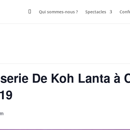

Qui sommes-nous ?
Spectacles
Conf
serie De Koh Lanta à 
19
pm