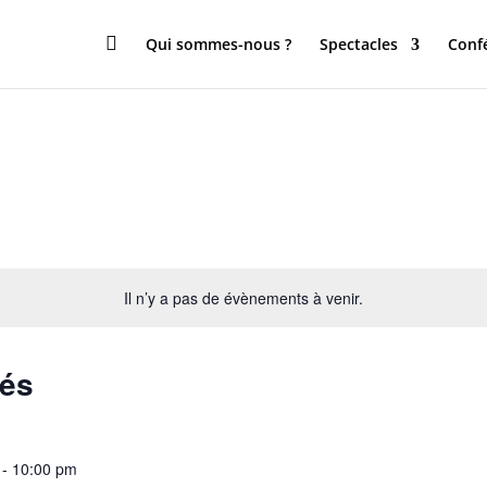

Qui sommes-nous ?
Spectacles
Conf
Il n’y a pas de évènements à venir.
sés
-
10:00 pm