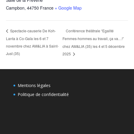
Salle de la Préverie
Campbon
,
44750
France
+ Google Map
Conférence théâtrale “Egalité
Spectacle-causerie De Koh-
Lanta à Co-Gaïa les 6 et 7
Femmes-hommes au travail, ça va…!”
novembre chez AM&LIA à Saint-
chez AM&LIA (35) les 4 et 5 décembre
Just (35)
2025
Mentions légales
Politique de confidentialité