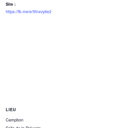
Site :
https://fb.me/e/5fnxvy6e2
LIEU
Campbon