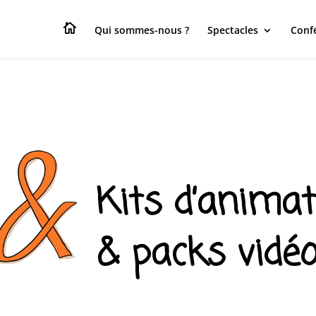

Qui sommes-nous ?
Spectacles
Conf
Kits d’anima
& packs vidé