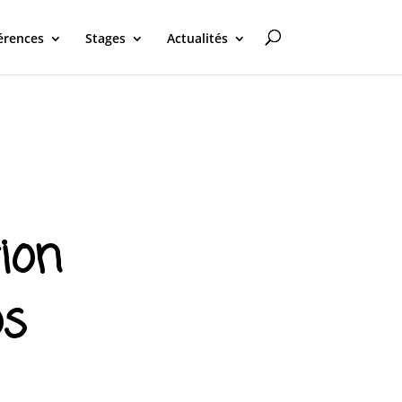
érences
Stages
Actualités
tion
os