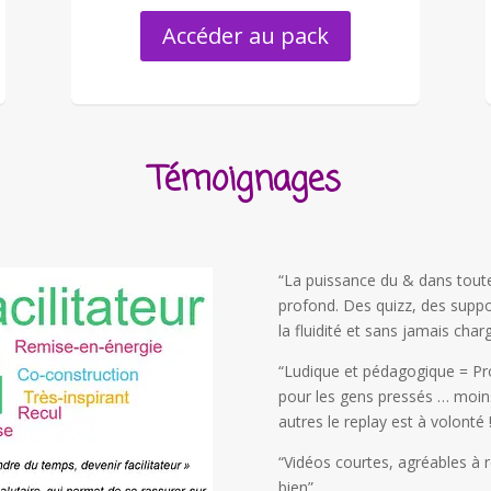
Accéder au pack
Témoignages
“La puissance du & dans toute
profond. Des quizz, des suppo
la fluidité et sans jamais char
“Ludique et pédagogique = Pro
pour les gens pressés … moin
autres le replay est à volonté 
“Vidéos courtes, agréables à 
bien”