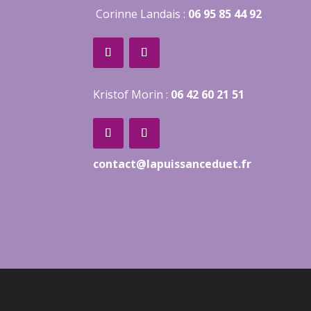
Corinne Landais :
06 95 85 44 92
Kristof Morin :
06 42 60 21 51
contact@lapuissanceduet.fr