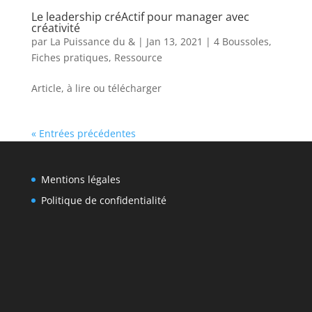
Le leadership créActif pour manager avec
créativité
par
La Puissance du &
|
Jan 13, 2021
|
4 Boussoles
,
Fiches pratiques
,
Ressource
Article, à lire ou télécharger
« Entrées précédentes
Mentions légales
Politique de confidentialité