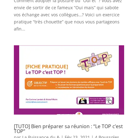
Comment adopter la posture du “Oui et” ? Vous avez
envie de sortir de ce fameux “Oui mais” qui sabote
vos échange avec vos collègues…? Voici un exercice
pratique “très chouette” que nous vous partageons
afin...
[TUTO] Bien préparer sa réunion : “Le TOP c’est
TOP”
par
La Puissance du &
|
Fév 23, 2021
|
4 Boussoles
,