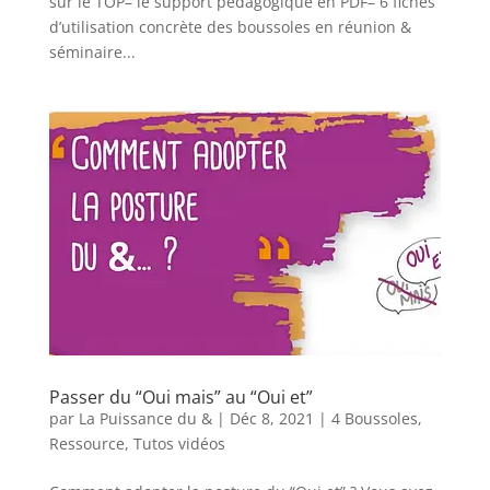
sur le TOP– le support pédagogique en PDF– 6 fiches
d’utilisation concrète des boussoles en réunion &
séminaire...
Passer du “Oui mais” au “Oui et”
par
La Puissance du &
|
Déc 8, 2021
|
4 Boussoles
,
Ressource
,
Tutos vidéos