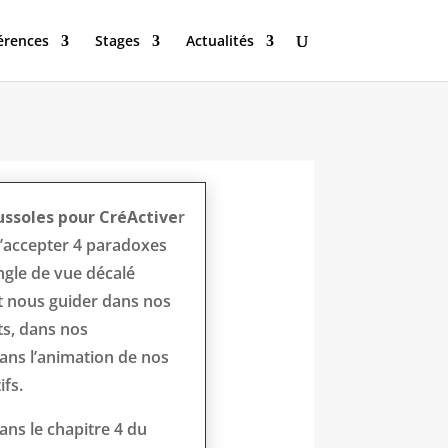
érences
Stages
Actualités
ussoles pour CréActive
r
d’accepter 4 paradoxes
ngle de vue décalé
et nous guider dans nos
ts, dans nos
ns l’animation de nos
ifs.
dans le chapitre 4 du