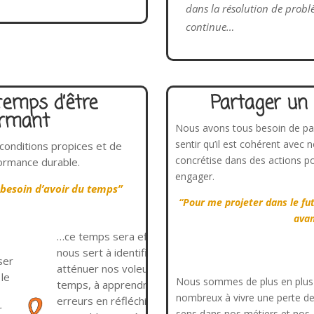
dans la résolution de probl
continue…
temps d’être
Partager un 
ormant
Nous avons tous besoin de par
sentir qu’il est cohérent avec 
conditions propices et de
concrétise dans des actions p
ormance durable.
engager.
ai besoin d’avoir du temps”
“Pour me projeter dans le fut
ava
…ce temps sera efficace s’il
nous sert à identifier et
ser
atténuer nos voleurs de
le
Nous sommes de plus en plus
temps, à apprendre de nos
nombreux à vivre une perte d
erreurs en réfléchissant
r
sens dans nos métiers et nos