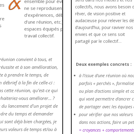
ensemble pour éviter qu’elles
ces
collectifs, nous avons besoin 
ne se reproduisent (retour
rêver, de vision positive et
d’expériences, débrief à la fin
re
audacieuse pour relever les dé
d’une réunion, etc.), dans des
s
d’aujourd’hui, pour raviver nos
espaces équipés pour le
envies et que ce sens soit
travail collectif.
partagé par le collectif…
 réunion convient à tous, et
Deux exemples concrets :
éussite et à son amélioration,
e à prendre le temps, de
à l’issue d’une réunion où no
débrief à la fin de celle-ci :
parfois « perchés », formalis
ns cette réunion, qu’est-ce qui
ou plan d’actions simple et c
uhaiteriez-vous améliorer… ?
qui vont permettre d’ancrer ce
 du lancement d’un projet de
de partager avec les équipes 
ndre du temps et demander
pour vérifier que nos valeurs
ui sont déjà bien chargées, je
dans nos actions, faire un pe
leurs voleurs de temps et/ou à
= croyances + comportement