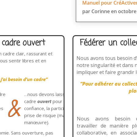
Manuel pour CréActiver
par Corinne en octobre
 cadre ouvert
Fédérer un collec
cadre clair, rassurant et
Nous avons tous besoin d
us sentir libres et en
notre singularité et dans 
.
impliquer et faire grandir le
 j’ai besoin d’un cadre”
“Pour adhérer au collecti
pla
dre
…nous devons laisser ce
cadre
ouvert
pour générer la
es
confiance, la participation et la
prise de risque (marge de
Nous avons besoin 
manœuvre).
travailler de manière pl
collaborative, en associa
omie. Sans ouverture, pas