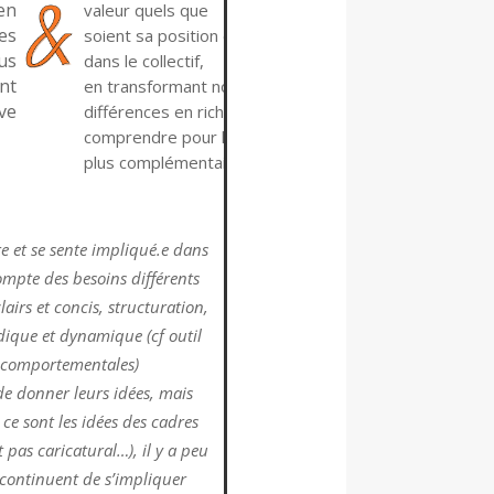
en
valeur quels que
es
soient sa position et son rôle
us
dans le collectif,
nt
en transformant nos
ve
différences en richesses (les
comprendre pour les rendre
plus complémentaires).
e et se sente impliqué.e dans
ompte des besoins différents
lairs et concis, structuration,
dique et dynamique (cf outil
s comportementales)
e donner leurs idées, mais
ce sont les idées des cadres
t pas caricatural…), il y a peu
continuent de s’impliquer