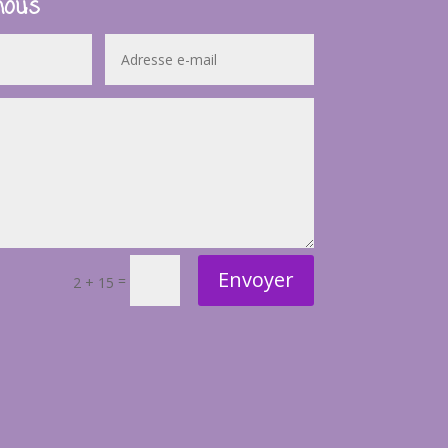
nous
Envoyer
=
2 + 15