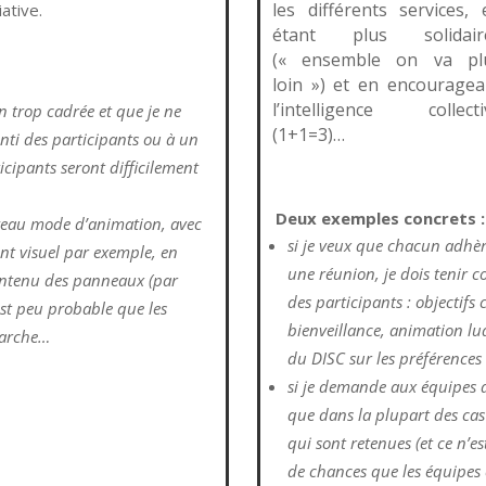
les différents services, 
iative.
étant plus solidair
(« ensemble on va pl
loin ») et en encouragea
l’intelligence collecti
 trop cadrée et que je ne
(1+1=3)…
enti des participants ou à un
icipants seront difficilement
Deux exemples concrets :
uveau mode d’animation, avec
si je veux que chacun adhèr
 visuel par exemple, en
une réunion, je dois tenir c
ontenu des panneaux (par
des participants : objectifs c
est peu probable que les
bienveillance, animation lu
marche…
du DISC sur les préférence
si je demande aux équipes d
que dans la plupart des cas 
qui sont retenues (et ce n’es
de chances que les équipes 