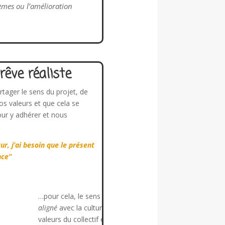
èmes ou l’amélioration
rêve réaliste
tager le sens du projet, de
nos valeurs et que cela se
our y adhérer et nous
ur, j’ai besoin que le présent
nce”
…pour cela, le sens doit être
aligné
avec la culture et les
e
valeurs du collectif et des