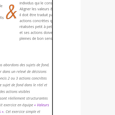
individus qui le constituent (cf
de
Aligner les valeurs & la culture),
il doit être traduit par des
fis
actions concrètes qui vont être
réalisées petit à petit (pas à pas)
et ses actions doivent être
pleines de bon sens…
us abordons des sujets de fond,
er dans un relevé de décisions
oncis 2 ou 3 actions concrètes
 sujet de fond dans le réel et
des actions visibles
 sont réellement structurantes
tit exercice en équipe
« Valeurs
s »
. Cet exercice simple et