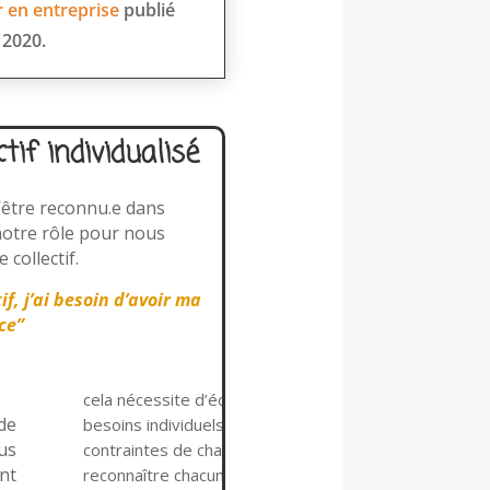
 en entreprise
publié
 2020.
tif individualisé
’être reconnu.e dans
notre rôle pour nous
 collectif.
f, j’ai besoin d’avoir ma
ce”
cela nécessite d’écouter les
de
besoins individuels et les
us
contraintes de chacun,
nt
reconnaître chacun à sa juste