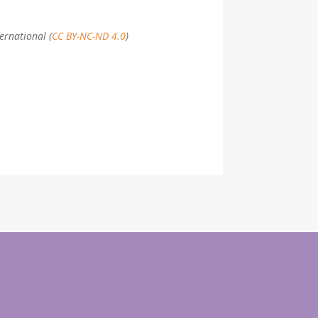
ternational
(
CC BY-NC-ND 4.0
)