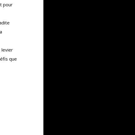
nt pour
adite
la
 levier
éfis que